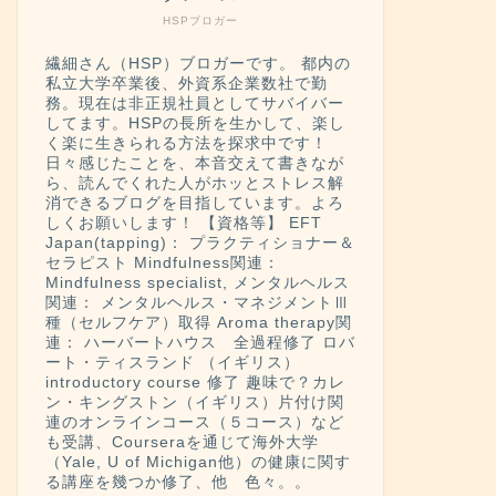
HSPブロガー
繊細さん（HSP）ブロガーです。 都内の
私立大学卒業後、外資系企業数社で勤
務。現在は非正規社員としてサバイバー
してます。HSPの長所を生かして、楽し
く楽に生きられる方法を探求中です！
日々感じたことを、本音交えて書きなが
ら、読んでくれた人がホッとストレス解
消できるブログを目指しています。よろ
しくお願いします！ 【資格等】 EFT
Japan(tapping)： プラクティショナー＆
セラピスト Mindfulness関連：
Mindfulness specialist, メンタルヘルス
関連： メンタルヘルス・マネジメントⅢ
種（セルフケア）取得 Aroma therapy関
連： ハーバートハウス 全過程修了 ロバ
ート・ティスランド （イギリス）
introductory course 修了 趣味で？カレ
ン・キングストン（イギリス）片付け関
連のオンラインコース（５コース）など
も受講、Courseraを通じて海外大学
（Yale, U of Michigan他）の健康に関す
る講座を幾つか修了、他 色々。。