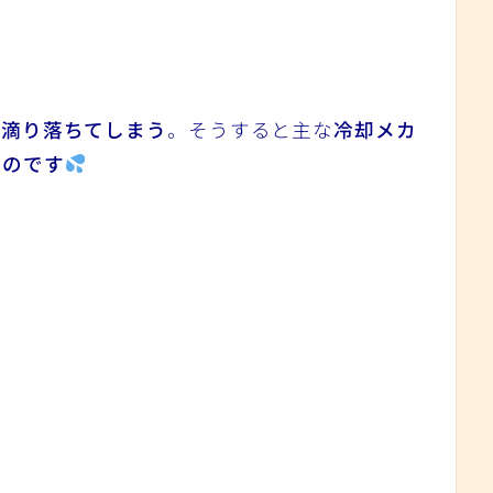
）滴り落ちてしまう
。そうすると主な
冷却メカ
うのです