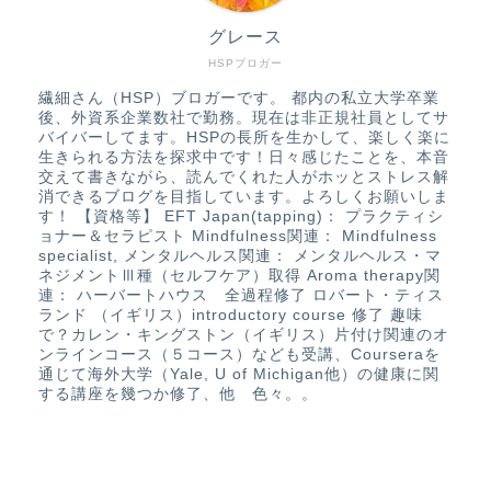
グレース
HSPブロガー
繊細さん（HSP）ブロガーです。 都内の私立大学卒業
後、外資系企業数社で勤務。現在は非正規社員としてサ
バイバーしてます。HSPの長所を生かして、楽しく楽に
生きられる方法を探求中です！日々感じたことを、本音
交えて書きながら、読んでくれた人がホッとストレス解
消できるブログを目指しています。よろしくお願いしま
す！ 【資格等】 EFT Japan(tapping)： プラクティシ
ョナー＆セラピスト Mindfulness関連： Mindfulness
specialist, メンタルヘルス関連： メンタルヘルス・マ
ネジメントⅢ種（セルフケア）取得 Aroma therapy関
連： ハーバートハウス 全過程修了 ロバート・ティス
ランド （イギリス）introductory course 修了 趣味
で？カレン・キングストン（イギリス）片付け関連のオ
ンラインコース（５コース）なども受講、Courseraを
通じて海外大学（Yale, U of Michigan他）の健康に関
する講座を幾つか修了、他 色々。。