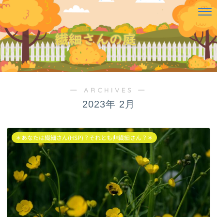
― ARCHIVES ―
2023年 2月
＊あなたは繊細さん(HSP)？それとも非繊細さん？＊