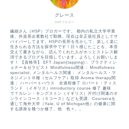
グレース
HSPブロガー
繊細さん（HSP）ブロガーです。 都内の私立大学卒業
後、外資系企業数社で勤務。現在は非正規社員としてサ
バイバーしてます。HSPの長所を生かして、楽しく楽に
生きられる方法を探求中です！日々感じたことを、本音
交えて書きながら、読んでくれた人がホッとストレス解
消できるブログを目指しています。よろしくお願いしま
す！ 【資格等】 EFT Japan(tapping)： プラクティシ
ョナー＆セラピスト Mindfulness関連： Mindfulness
specialist, メンタルヘルス関連： メンタルヘルス・マ
ネジメントⅢ種（セルフケア）取得 Aroma therapy関
連： ハーバートハウス 全過程修了 ロバート・ティス
ランド （イギリス）introductory course 修了 趣味
で？カレン・キングストン（イギリス）片付け関連のオ
ンラインコース（５コース）なども受講、Courseraを
通じて海外大学（Yale, U of Michigan他）の健康に関
する講座を幾つか修了、他 色々。。