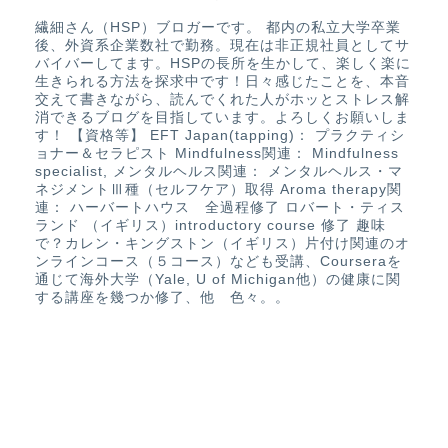
繊細さん（HSP）ブロガーです。 都内の私立大学卒業
後、外資系企業数社で勤務。現在は非正規社員としてサ
バイバーしてます。HSPの長所を生かして、楽しく楽に
生きられる方法を探求中です！日々感じたことを、本音
交えて書きながら、読んでくれた人がホッとストレス解
消できるブログを目指しています。よろしくお願いしま
す！ 【資格等】 EFT Japan(tapping)： プラクティシ
ョナー＆セラピスト Mindfulness関連： Mindfulness
specialist, メンタルヘルス関連： メンタルヘルス・マ
ネジメントⅢ種（セルフケア）取得 Aroma therapy関
連： ハーバートハウス 全過程修了 ロバート・ティス
ランド （イギリス）introductory course 修了 趣味
で？カレン・キングストン（イギリス）片付け関連のオ
ンラインコース（５コース）なども受講、Courseraを
通じて海外大学（Yale, U of Michigan他）の健康に関
する講座を幾つか修了、他 色々。。