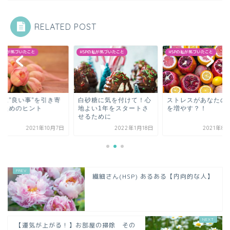
RELATED POST
Pの私が気づいたこと
HSPの私が気づいたこと
HSPの私が気づいたこと
生に”良い事”を引き寄
白砂糖に気を付けて！心
ストレスがあなたの
るためのヒント
地よい1年をスタートさ
を増やす？！
せるために
2021年10月7日
2022年1月18日
2021年8
繊細さん(HSP) あるある【内向的な人】
【運気が上がる！】お部屋の掃除 その