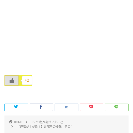
+2
HOME
HSPの私が気づいたこと
【運気が上がる！】お部屋の掃除 その１