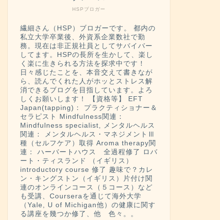
HSPブロガー
繊細さん（HSP）ブロガーです。 都内の
私立大学卒業後、外資系企業数社で勤
務。現在は非正規社員としてサバイバー
してます。HSPの長所を生かして、楽し
く楽に生きられる方法を探求中です！
日々感じたことを、本音交えて書きなが
ら、読んでくれた人がホッとストレス解
消できるブログを目指しています。よろ
しくお願いします！ 【資格等】 EFT
Japan(tapping)： プラクティショナー＆
セラピスト Mindfulness関連：
Mindfulness specialist, メンタルヘルス
関連： メンタルヘルス・マネジメントⅢ
種（セルフケア）取得 Aroma therapy関
連： ハーバートハウス 全過程修了 ロバ
ート・ティスランド （イギリス）
introductory course 修了 趣味で？カレ
ン・キングストン（イギリス）片付け関
連のオンラインコース（５コース）など
も受講、Courseraを通じて海外大学
（Yale, U of Michigan他）の健康に関す
る講座を幾つか修了、他 色々。。