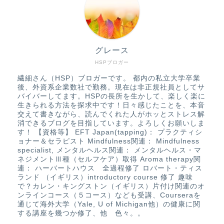
グレース
HSPブロガー
繊細さん（HSP）ブロガーです。 都内の私立大学卒業
後、外資系企業数社で勤務。現在は非正規社員としてサ
バイバーしてます。HSPの長所を生かして、楽しく楽に
生きられる方法を探求中です！日々感じたことを、本音
交えて書きながら、読んでくれた人がホッとストレス解
消できるブログを目指しています。よろしくお願いしま
す！ 【資格等】 EFT Japan(tapping)： プラクティシ
ョナー＆セラピスト Mindfulness関連： Mindfulness
specialist, メンタルヘルス関連： メンタルヘルス・マ
ネジメントⅢ種（セルフケア）取得 Aroma therapy関
連： ハーバートハウス 全過程修了 ロバート・ティス
ランド （イギリス）introductory course 修了 趣味
で？カレン・キングストン（イギリス）片付け関連のオ
ンラインコース（５コース）なども受講、Courseraを
通じて海外大学（Yale, U of Michigan他）の健康に関
する講座を幾つか修了、他 色々。。