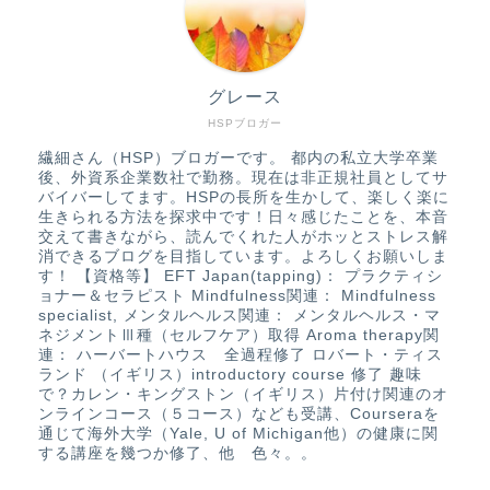
グレース
HSPブロガー
繊細さん（HSP）ブロガーです。 都内の私立大学卒業
後、外資系企業数社で勤務。現在は非正規社員としてサ
バイバーしてます。HSPの長所を生かして、楽しく楽に
生きられる方法を探求中です！日々感じたことを、本音
交えて書きながら、読んでくれた人がホッとストレス解
消できるブログを目指しています。よろしくお願いしま
す！ 【資格等】 EFT Japan(tapping)： プラクティシ
ョナー＆セラピスト Mindfulness関連： Mindfulness
specialist, メンタルヘルス関連： メンタルヘルス・マ
ネジメントⅢ種（セルフケア）取得 Aroma therapy関
連： ハーバートハウス 全過程修了 ロバート・ティス
ランド （イギリス）introductory course 修了 趣味
で？カレン・キングストン（イギリス）片付け関連のオ
ンラインコース（５コース）なども受講、Courseraを
通じて海外大学（Yale, U of Michigan他）の健康に関
する講座を幾つか修了、他 色々。。