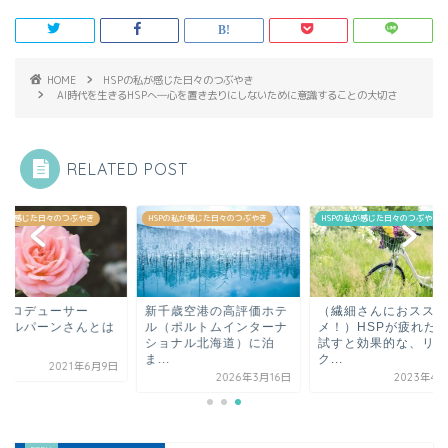
HOME
HSPの私が感じた日々のつぶやき
AI時代を生きるHSPへ―心を置き去りにしないために意識することの大切さ
RELATED POST
Pの私が感じた日々のつぶやき
HSPの私が感じた日々のつぶやき
HSPの私が感じた日々のつぶやき
千歳空港の高評価ホテ
（繊細さんにおスス
音楽プロデューサ
（ポルトムインターナ
メ！）HSPが疲れた時に
Ｓ・ハルパーンさん
ョナル北海道）に泊
試すと効果的な、リラッ
.
ク...
2021年6
2026年3月16日
2023年4月6日