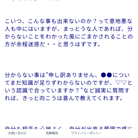
こいつ、こんな事も出来ないのか？って意地悪な
人も中にはいますが、まっとうな人であれば、分
からないことをわかった風にごまかされることの
方が余程迷惑だ・・と思うはずです。
分からない事は”申し訳ありません、●●につい
てまだ知識が足りずわからないのですが、▽▽と
いう認識で合っていますか？”など誠実に質問す
れば、きっと向こうは喜んで教えてくれます。
自分も相手も心地よく、自分が出来る範囲で感じ
お問い合わせ
免責事項
プライバシーポリシー
よく受け答えしていく、、それだけで十分