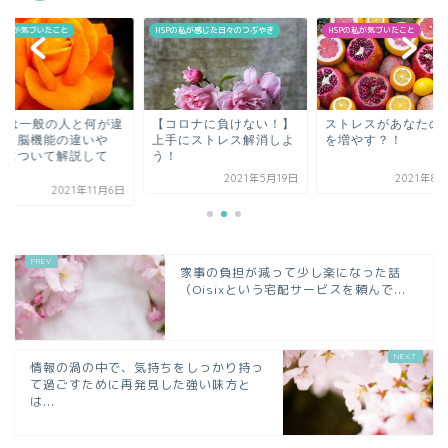
Pの私が気づいたこと
HSPの私が感じた日々のつぶやき
HSPの私が気づいたこと
SPは一般の人と何が違
【コロナに負けない！】
ストレスがあなたの
の？脳機能の違いや
上手にストレス解消しよ
を増やす？！
々について解説して
う！
.
2021年5月19日
2021年8
2021年11月6日
家事の負担が減って少し楽になった話
（Oisixという宅配サービスを頼んで...
情報の渦の中で、気持ちをしっかり持っ
て過ごすために再発見した強い味方と
は...