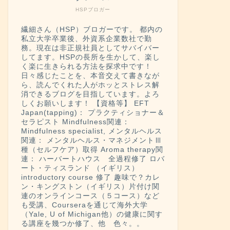
HSPブロガー
繊細さん（HSP）ブロガーです。 都内の
私立大学卒業後、外資系企業数社で勤
務。現在は非正規社員としてサバイバー
してます。HSPの長所を生かして、楽し
く楽に生きられる方法を探求中です！
日々感じたことを、本音交えて書きなが
ら、読んでくれた人がホッとストレス解
消できるブログを目指しています。よろ
しくお願いします！ 【資格等】 EFT
Japan(tapping)： プラクティショナー＆
セラピスト Mindfulness関連：
Mindfulness specialist, メンタルヘルス
関連： メンタルヘルス・マネジメントⅢ
種（セルフケア）取得 Aroma therapy関
連： ハーバートハウス 全過程修了 ロバ
ート・ティスランド （イギリス）
introductory course 修了 趣味で？カレ
ン・キングストン（イギリス）片付け関
連のオンラインコース（５コース）など
も受講、Courseraを通じて海外大学
（Yale, U of Michigan他）の健康に関す
る講座を幾つか修了、他 色々。。