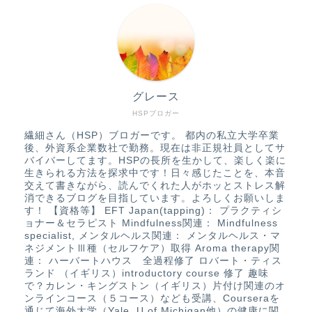
グレース
HSPブロガー
繊細さん（HSP）ブロガーです。 都内の私立大学卒業
後、外資系企業数社で勤務。現在は非正規社員としてサ
バイバーしてます。HSPの長所を生かして、楽しく楽に
生きられる方法を探求中です！日々感じたことを、本音
交えて書きながら、読んでくれた人がホッとストレス解
消できるブログを目指しています。よろしくお願いしま
す！ 【資格等】 EFT Japan(tapping)： プラクティシ
ョナー＆セラピスト Mindfulness関連： Mindfulness
specialist, メンタルヘルス関連： メンタルヘルス・マ
ネジメントⅢ種（セルフケア）取得 Aroma therapy関
連： ハーバートハウス 全過程修了 ロバート・ティス
ランド （イギリス）introductory course 修了 趣味
で？カレン・キングストン（イギリス）片付け関連のオ
ンラインコース（５コース）なども受講、Courseraを
通じて海外大学（Yale, U of Michigan他）の健康に関