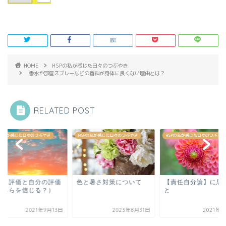
HOME
HSPの私が感じた日々のつぶやき
香水や部屋スプレーなどの香料が身体に良くない理由とは？
RELATED POST
Pの私が感じた日々のつぶやき
HSPの私が感じた日々のつぶやき
HSPの私が感じた日々のつぶやき
コミ評価と自分の評価
色と暑さ対策について
【責任自分論】に思
どちらを信じる？）
と
2021年9月13日
2023年8月31日
2021年7