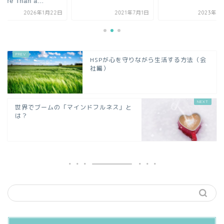
話/More Than a..
2021年7月1日
2023年3月16日
2026
HSPが心を守りながら生活する方法（会
社編）
世界でブームの「マインドフルネス」と
は？