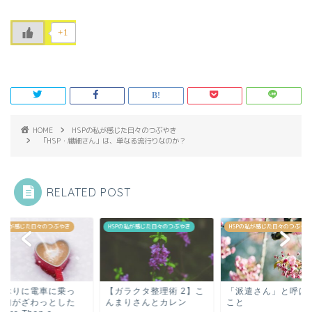
+1
HOME
HSPの私が感じた日々のつぶやき
「HSP・繊細さん」は、単なる流行りなのか？
RELATED POST
HSPの私が感じた日々のつぶやき
HSPの私が感じた日々のつぶやき
HSPの私が感じた日々のつ
【ガラクタ整理術 2】こ
「派遣さん」と呼ばれる
久しぶりに電車に
んまりさんとカレン
こと
て、胸がざわっと