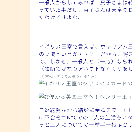
一般人からしてみれば、真子さまは
っていた事だし、真子さんは天皇の
たわけですよね。
イギリス王室で言えば、ウィリアム
の立場というか・・？ だから、将
で、しかも、一般人と（一応）なら
（独断でかなりアバウトなくくりを
（
25ans.他
よりお借りしました）
ご婚約発表から結婚に至るまで、そし
に不合格⇒NYCでの二人の生活もス
っと二人についての一挙手一投足が