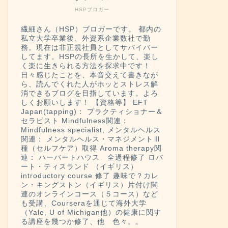
HSPブロガー
繊細さん（HSP）ブロガーです。 都内の
私立大学卒業後、外資系企業数社で勤
務。現在は非正規社員としてサバイバー
してます。HSPの長所を生かして、楽し
く楽に生きられる方法を探求中です！
日々感じたことを、本音交えて書きなが
ら、読んでくれた人がホッとストレス解
消できるブログを目指しています。よろ
しくお願いします！ 【資格等】 EFT
Japan(tapping)： プラクティショナー＆
セラピスト Mindfulness関連：
Mindfulness specialist, メンタルヘルス
関連： メンタルヘルス・マネジメントⅢ
種（セルフケア）取得 Aroma therapy関
連： ハーバートハウス 全過程修了 ロバ
ート・ティスランド （イギリス）
introductory course 修了 趣味で？カレ
ン・キングストン（イギリス）片付け関
連のオンラインコース（５コース）など
も受講、Courseraを通じて海外大学
（Yale, U of Michigan他）の健康に関す
る講座を幾つか修了、他 色々。。