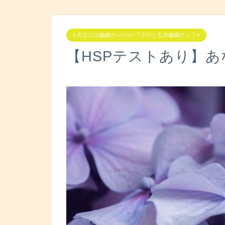
＊あなたは繊細さん(HSP)？それとも非繊細さん？＊
【HSPテストあり】