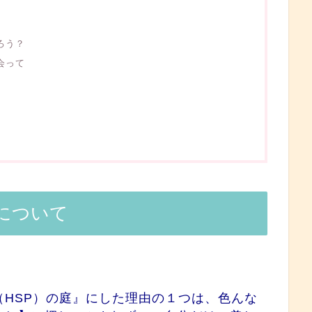
ろう？
会って
について
HSP）の庭
』にした理由の１つは、色んな