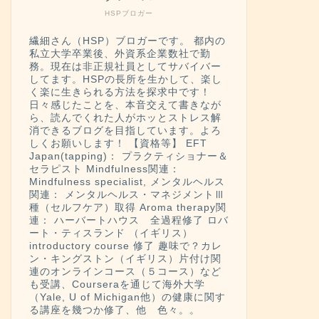
HSPブロガー
繊細さん（HSP）ブロガーです。 都内の
私立大学卒業後、外資系企業数社で勤
務。現在は非正規社員としてサバイバー
してます。HSPの長所を生かして、楽し
く楽に生きられる方法を探求中です！
日々感じたことを、本音交えて書きなが
ら、読んでくれた人がホッとストレス解
消できるブログを目指しています。よろ
しくお願いします！ 【資格等】 EFT
Japan(tapping)： プラクティショナー＆
セラピスト Mindfulness関連：
Mindfulness specialist, メンタルヘルス
関連： メンタルヘルス・マネジメントⅢ
種（セルフケア）取得 Aroma therapy関
連： ハーバートハウス 全過程修了 ロバ
ート・ティスランド （イギリス）
introductory course 修了 趣味で？カレ
ン・キングストン（イギリス）片付け関
連のオンラインコース（５コース）など
も受講、Courseraを通じて海外大学
（Yale, U of Michigan他）の健康に関す
る講座を幾つか修了、他 色々。。