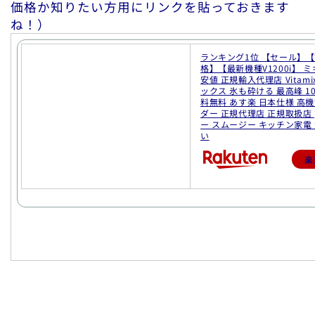
価格か知りたい方用にリンクを貼っておきます
ね！）
ランキング1位 【セール】
格】【最新機種V1200i】 ミ
安値 正規輸入代理店 Vitam
ックス 氷も砕ける 最高峰 1
料無料 あす楽 日本仕様 高
ダー 正規代理店 正規取扱店 
ー スムージー キッチン家電
い
楽