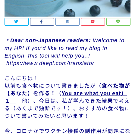
＊
Dear non-Japanese readers:
Welcome to
my HP! If you’d like to read my blog in
English, this tool will help you..!
https://www.deepl.com/translator
こんにちは！
以前も食べ物について書きましたが（
食べた物が
【あなた】を作る！（
You are what you eat）
１
他）、今日は、私が学んできた結果で考え
る（あくまで独断です！）、おすすめの食べ物に
ついて書いてみたいと思います！
今、コロナかでワクチン接種の副作用が問題にな