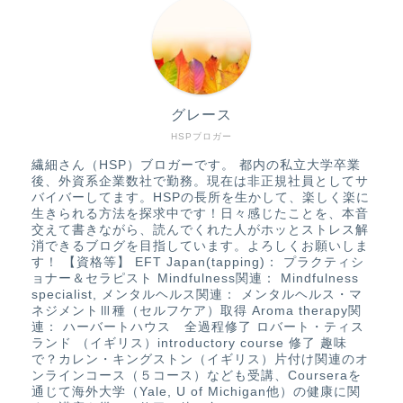
グレース
HSPブロガー
繊細さん（HSP）ブロガーです。 都内の私立大学卒業
後、外資系企業数社で勤務。現在は非正規社員としてサ
バイバーしてます。HSPの長所を生かして、楽しく楽に
生きられる方法を探求中です！日々感じたことを、本音
交えて書きながら、読んでくれた人がホッとストレス解
消できるブログを目指しています。よろしくお願いしま
す！ 【資格等】 EFT Japan(tapping)： プラクティシ
ョナー＆セラピスト Mindfulness関連： Mindfulness
specialist, メンタルヘルス関連： メンタルヘルス・マ
ネジメントⅢ種（セルフケア）取得 Aroma therapy関
連： ハーバートハウス 全過程修了 ロバート・ティス
ランド （イギリス）introductory course 修了 趣味
で？カレン・キングストン（イギリス）片付け関連のオ
ンラインコース（５コース）なども受講、Courseraを
通じて海外大学（Yale, U of Michigan他）の健康に関