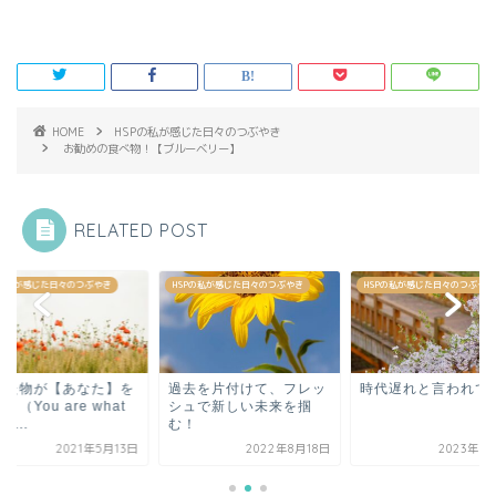
HOME
HSPの私が感じた日々のつぶやき
お勧めの食べ物！【ブルーベリー】
RELATED POST
Pの私が感じた日々のつぶやき
HSPの私が感じた日々のつぶやき
HSPの私が感じた日々のつぶやき
去を片付けて、フレッ
時代遅れと言われても
食べた物が【あなた
ュで新しい未来を掴
作る！（You are wh
！
you e...
2022年8月18日
2023年3月18日
2021年5